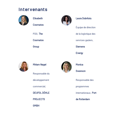
Intervenants
Elisabeth
Laura Dobritoiu
Cosmatos
Équipe de direction
PDG,
The
de la logistique des
Cosmatos
services gaziers,
Group
Siemens
Energy
Miriam Nagel
Monica
Swanson
Responsable du
développement
Responsable des
commercial,
programmes
DEUFOL DÖHLE
internationaux,
Port
PROJECTS
de Rotterdam
GMBH