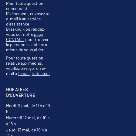
Pour toute question
concernant
l'événement, envoyez un
e-mail à
au service
d'assistance
Breakbulk
ou rendez-
vous sur notre
page
CONTACT
pour trouver
la personne la mieux à
même de vous aider ;
Pour toute question
relative aux médias,
veuillez envoyer un e-
mail à
[email protected]
HORAIRES
D'OUVERTURE
Mardi 11 mai, de 11 h à 19
h
Mercredi 12 mai, de 10 h
à 18 h
Jeudi 13 mai, de 10 h à
16 h