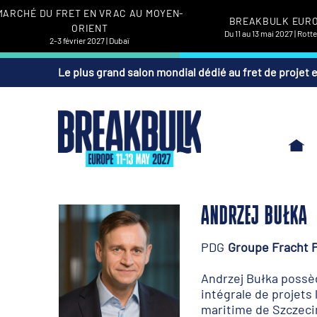
MARCHÉ DU FRET EN VRAC AU MOYEN-
BREAKBULK EUR
ORIENT
Du 11 au 13 mai 2027 | Rot
2-3 février 2027 | Dubaï
Le plus grand salon mondial dédié au fret de projet 
ANDRZEJ BUŁKA
PDG
Groupe Fracht 
Andrzej Bułka possèd
intégrale de projets 
maritime de Szczecin