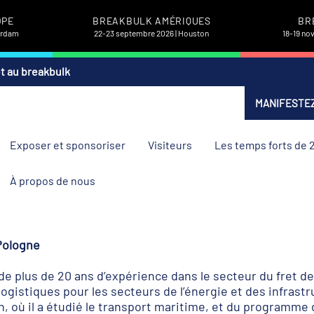
OPE
BREAKBULK AMÉRIQUES
BR
terdam
22-23 septembre 2026 | Houston
18-19 no
et au breakbulk
MANIFESTEZ
Exposer et sponsoriser
Visiteurs
Les temps forts de 
À propos de nous
Pologne
e plus de 20 ans d’expérience dans le secteur du fret de p
logistiques pour les secteurs de l’énergie et des infrastr
, où il a étudié le transport maritime, et du programme