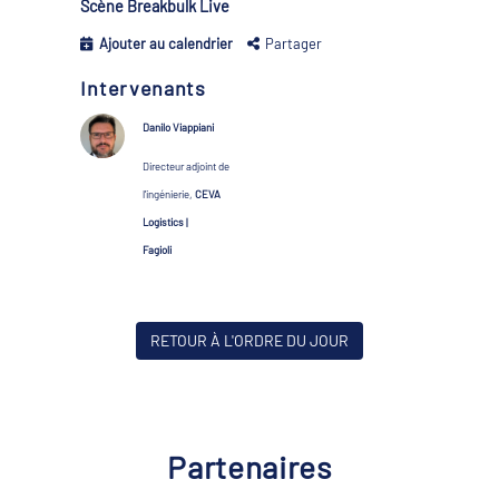
Scène Breakbulk Live
Ajouter au calendrier
Partager
Intervenants
Danilo Viappiani
Directeur adjoint de
l'ingénierie,
CEVA
Logistics |
Fagioli
RETOUR À L'ORDRE DU JOUR
Partenaires