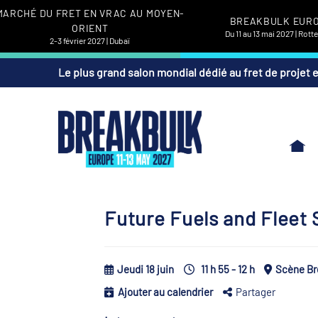
MARCHÉ DU FRET EN VRAC AU MOYEN-
BREAKBULK EUR
ORIENT
Du 11 au 13 mai 2027 | Rot
2-3 février 2027 | Dubaï
Le plus grand salon mondial dédié au fret de projet 
Future Fuels and Fleet
Jeudi 18 juin
11 h 55 - 12 h
Scène Br
Ajouter au calendrier
Partager