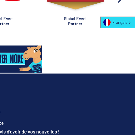
al Event
Global Event
Français
rtner
Partner
s
te
is d'avoir de vos nouvelles !