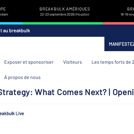
OPE
BREAKBULK AMÉRIQUES
BR
terdam
22-23 septembre 2026 | Houston
18-19 no
et au breakbulk
MANIFESTEZ
Exposer et sponsoriser
Visiteurs
Les temps forts de 
À propos de nous
 Strategy: What Comes Next? | Ope
eakbulk Live