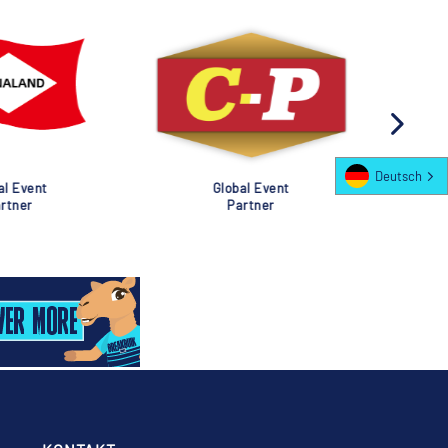
Deutsch
al Event
Global Event
rtner
Partner