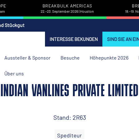
OPE
BREAKBULK AMERICAS
BR
rdam
22.–23. September 2026 | Houston
18.–19. 
nd Stückgut
INTERESSE BEKUNDEN
SIND SIE AN E
Aussteller & Sponsor
Besuche
Höhepunkte 2026
Über uns
INDIAN VANLINES PRIVATE LIMITED
Stand: 2R63
Spediteur