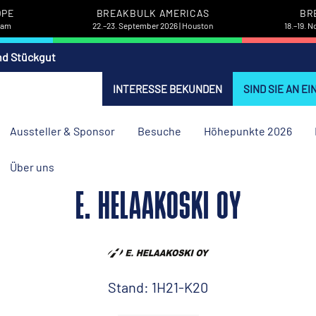
OPE
BREAKBULK AMERICAS
BR
rdam
22.–23. September 2026 | Houston
18.–19. 
nd Stückgut
INTERESSE BEKUNDEN
SIND SIE AN E
Aussteller & Sponsor
Besuche
Höhepunkte 2026
Über uns
E. HELAAKOSKI OY
Stand: 1H21-K20