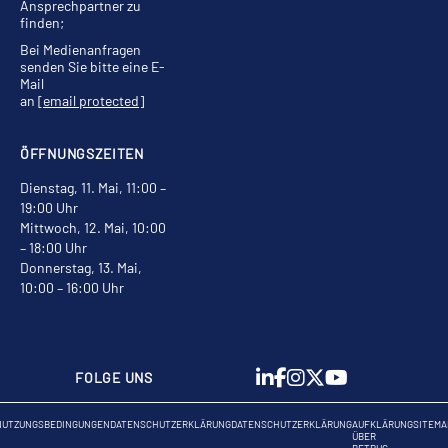
Ansprechpartner zu
finden;
Bei Medienanfragen
senden Sie bitte eine E-
Mail
an
[email protected]
ÖFFNUNGSZEITEN
Dienstag, 11. Mai, 11:00 –
19:00 Uhr
Mittwoch, 12. Mai, 10:00
– 18:00 Uhr
Donnerstag, 13. Mai,
10:00 – 16:00 Uhr
FOLGE UNS
NUTZUNGSBEDINGUNGEN
DATENSCHUTZERKLÄRUNG
DATENSCHUTZERKLÄRUNG
AUFKLÄRUNG
SITEMA
ÜBER