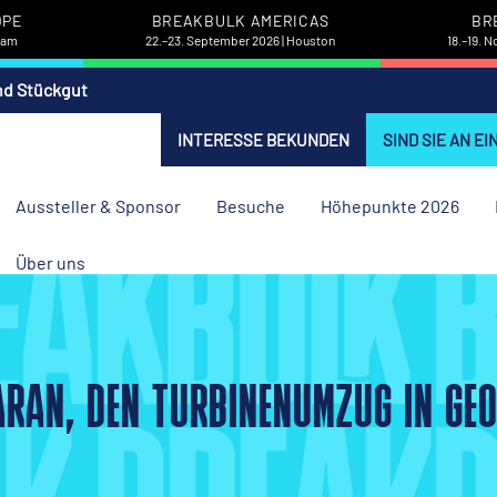
OPE
BREAKBULK AMERICAS
BR
rdam
22.–23. September 2026 | Houston
18.–19. 
nd Stückgut
INTERESSE BEKUNDEN
SIND SIE AN E
Aussteller & Sponsor
Besuche
Höhepunkte 2026
Über uns
DARAN, DEN TURBINENUMZUG IN GE