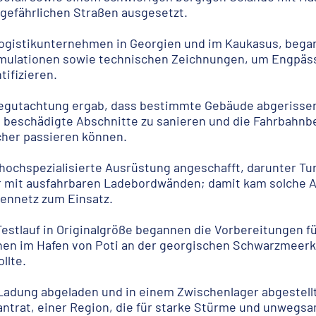
gefährlichen Straßen ausgesetzt.
Logistikunternehmen in Georgien und im Kaukasus, began
Simulationen sowie technischen Zeichnungen, um Engpäs
tifizieren.
begutachtung ergab, dass bestimmte Gebäude abgerisse
 beschädigte Abschnitte zu sanieren und die Fahrbahnbe
cher passieren können.
hochspezialisierte Ausrüstung angeschafft, darunter Tu
 mit ausfahrbaren Ladebordwänden; damit kam solche A
ennetz zum Einsatz.
estlauf in Originalgröße begannen die Vorbereitungen fü
onen im Hafen von Poti an der georgischen Schwarzmeerk
llte.
Ladung abgeladen und in einem Zwischenlager abgestellt,
antrat, einer Region, die für starke Stürme und unwegs