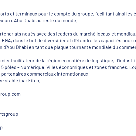
 ports et terminaux pour le compte du groupe, facilitant ainsi l
nexion d'Abu Dhabi au reste du monde.
 partenariats noués avec des leaders du marché locaux et mond
EGA, dans le but de diversifier et d’étendre les capacités pour
ion d’Abu Dhabi en tant que plaque tournante mondiale du commerc
mier facilitateur de la région en matière de logistique, d’indust
s 5 pôles – Numérique, Villes économiques et zones franches, Log
es partenaires commerciaux internationaux.
e stable) par Fitch.
sgroup.com
rtsgroup
up