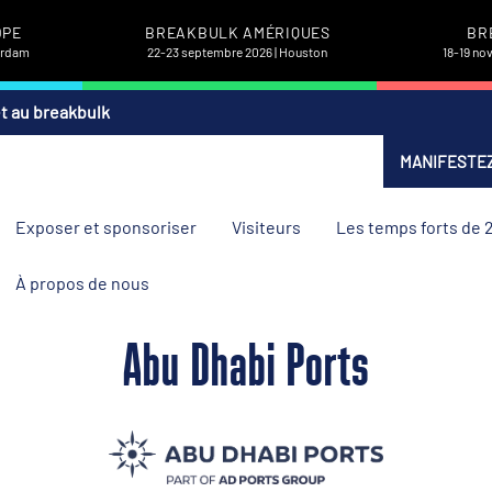
OPE
BREAKBULK AMÉRIQUES
BR
terdam
22-23 septembre 2026 | Houston
18-19 no
et au breakbulk
MANIFESTEZ
Exposer et sponsoriser
Visiteurs
Les temps forts de 
À propos de nous
Abu Dhabi Ports