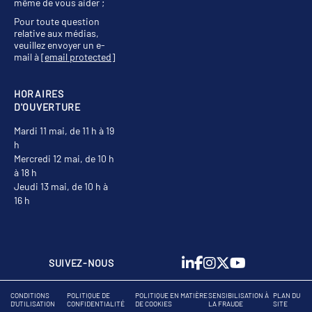
même de vous aider ;
Pour toute question
relative aux médias,
veuillez envoyer un e-
mail à
[email protected]
HORAIRES
D'OUVERTURE
Mardi 11 mai, de 11 h à 19
h
Mercredi 12 mai, de 10 h
à 18 h
Jeudi 13 mai, de 10 h à
16 h
SUIVEZ-NOUS
CONDITIONS
POLITIQUE DE
POLITIQUE EN MATIÈRE
SENSIBILISATION À
PLAN DU
D'UTILISATION
CONFIDENTIALITÉ
DE COOKIES
LA FRAUDE
SITE