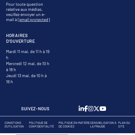
Pour toute question
relative aux médias,
veuillez envoyer un e-
mail à
[email protected]
HORAIRES
D'OUVERTURE
Mardi 11 mai, de 11 h à 19
h
Mercredi 12 mai, de 10 h
à 18 h
Jeudi 13 mai, de 10 h à
16 h
SUIVEZ-NOUS
CONDITIONS
POLITIQUE DE
POLITIQUE EN MATIÈRE
SENSIBILISATION À
PLAN DU
D'UTILISATION
CONFIDENTIALITÉ
DE COOKIES
LA FRAUDE
SITE