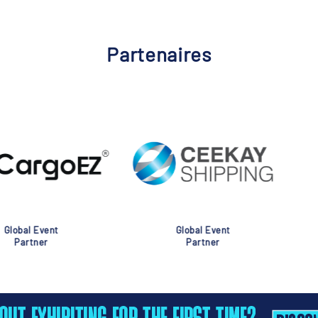
Partenaires
nt
Global Event
Glob
Partner
Pa