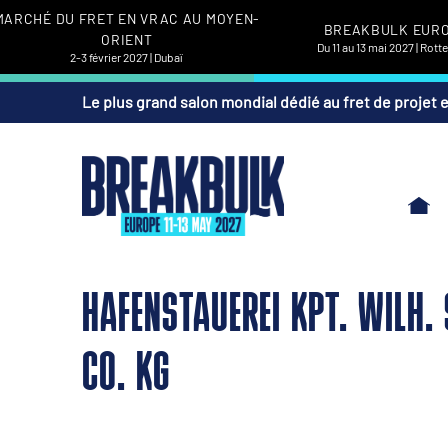
MARCHÉ DU FRET EN VRAC AU MOYEN-
BREAKBULK EUR
ORIENT
Du 11 au 13 mai 2027 | Rot
2-3 février 2027 | Dubaï
Le plus grand salon mondial dédié au fret de projet 
HAFENSTAUEREI KPT. WILH.
CO. KG