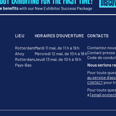
LIEU
HORAIRES D'OUVERTURE
CONTACTS
Contactez-nou
Rotterdam
Mardi 11 mai, de 11 h à 19 h
Contact presse
Ahoy
Mercredi 12 mai, de 10 h à 18 h
Code de condui
Rotterdam
Jeudi 13 mai, de 10 h à 16 h
Pays-Bas
Nous serions rav
Pour toute ques
au service d'as
pour tr
CONTACT
Pour toute ques
à
[email protec