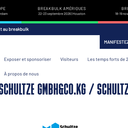
OPE
BREAKBULK AMÉRIQUES
BR
terdam
22-23 septembre 2026 | Houston
18-19 no
et au breakbulk
MANIFESTEZ
Exposer et sponsoriser
Visiteurs
Les temps forts de 
À propos de nous
 SCHULTZE GMBH&CO.KG / SCHULT