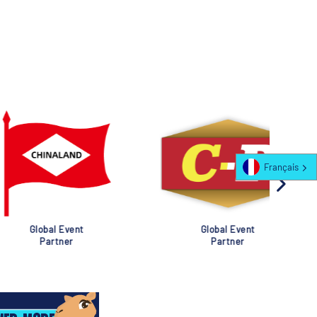
Français
al Event
Global Event
rtner
Partner