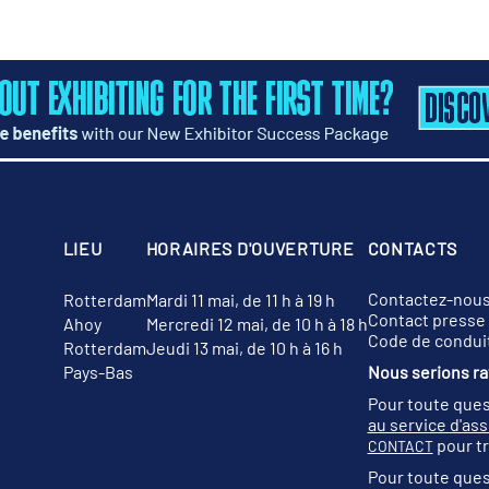
LIEU
HORAIRES D'OUVERTURE
CONTACTS
Contactez-nou
Rotterdam
Mardi 11 mai, de 11 h à 19 h
Contact presse
Ahoy
Mercredi 12 mai, de 10 h à 18 h
Code de condui
Rotterdam
Jeudi 13 mai, de 10 h à 16 h
Pays-Bas
Nous serions rav
Pour toute ques
au service d'as
pour tr
CONTACT
Pour toute ques