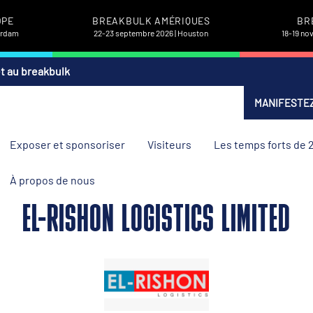
OPE
BREAKBULK AMÉRIQUES
BR
terdam
22-23 septembre 2026 | Houston
18-19 no
et au breakbulk
MANIFESTEZ
Exposer et sponsoriser
Visiteurs
Les temps forts de 
À propos de nous
EL-RISHON LOGISTICS LIMITED