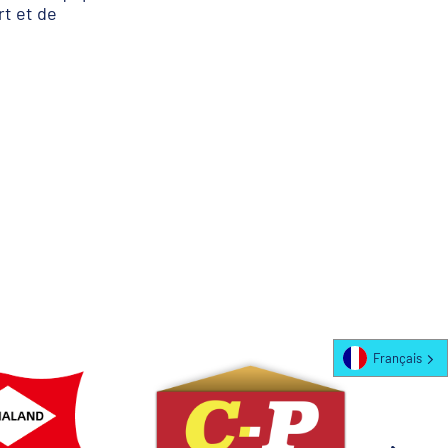
rt et de
Français