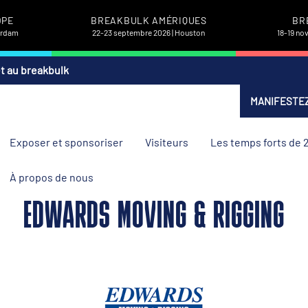
OPE
BREAKBULK AMÉRIQUES
BR
terdam
22-23 septembre 2026 | Houston
18-19 no
et au breakbulk
MANIFESTEZ
Exposer et sponsoriser
Visiteurs
Les temps forts de 
À propos de nous
EDWARDS MOVING & RIGGING