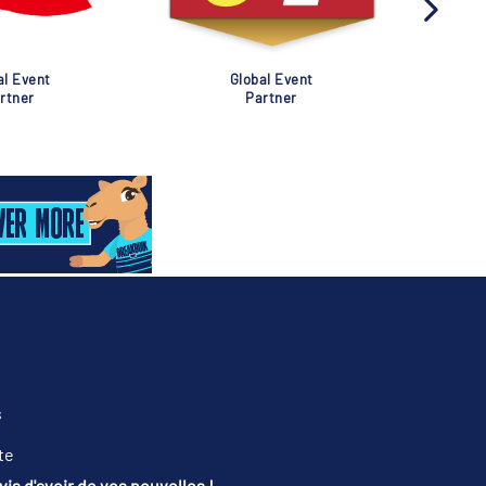
al Event
Global Event
rtner
Partner
s
te
is d'avoir de vos nouvelles !