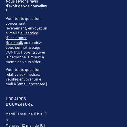
Nous serions ravis
d'avoir de vos nouvelles
!
Pour toute question
concernant
l'événement, envoyez un
e-mail à
au service
d'assistance
Breakbulk
ou rendez-
vous sur notre
page
CONTACT
pour trouver
la personne la mieux à
même de vous aider ;
Pour toute question
relative aux médias,
veuillez envoyer un e-
mail à
[email protected]
HORAIRES
D'OUVERTURE
Mardi 11 mai, de 11 h à 19
h
Mercredi 12 mai, de 10 h