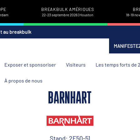
OPE
BREAKBULK AMÉRIQUES
BR
terdam
22-23 septembre 2026 | Houston
18-19 no
et au breakbulk
MANIFESTEZ
Exposer et sponsoriser
Visiteurs
Les temps forts de 
À propos de nous
BARNHART
Stand: 2E50-51