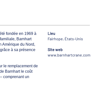
Lieu
 été fondée en 1969 à
Fairhope, États-Unis
familiale, Barnhart
en Amérique du Nord,
Site web
e grâce à sa présence
www.barnhartcrane.com
pour le remplacement de
 de Barnhart le coût
r — comprenant un