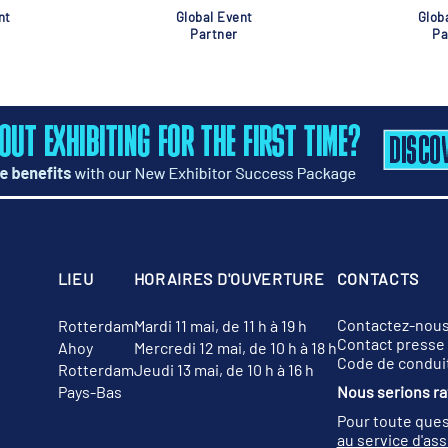
nt
Global Event
Glob
Partner
Pa
LIEU
HORAIRES D'OUVERTURE
CONTACTS
Contactez-nou
Rotterdam
Mardi 11 mai, de 11 h à 19 h
Contact presse
Ahoy
Mercredi 12 mai, de 10 h à 18 h
Code de condui
Rotterdam
Jeudi 13 mai, de 10 h à 16 h
Pays-Bas
Nous serions rav
Pour toute ques
au service d'as