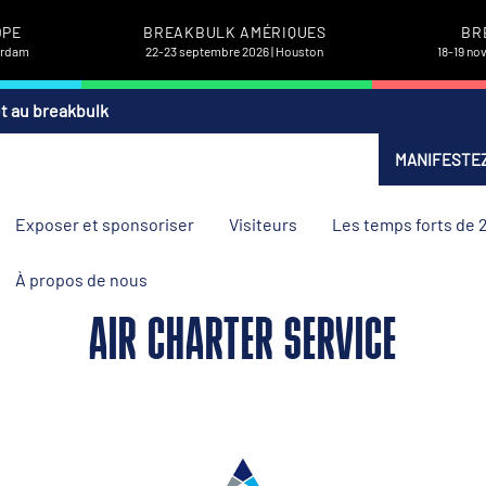
OPE
BREAKBULK AMÉRIQUES
BR
terdam
22-23 septembre 2026 | Houston
18-19 no
et au breakbulk
MANIFESTEZ
Exposer et sponsoriser
Visiteurs
Les temps forts de 
À propos de nous
AIR CHARTER SERVICE