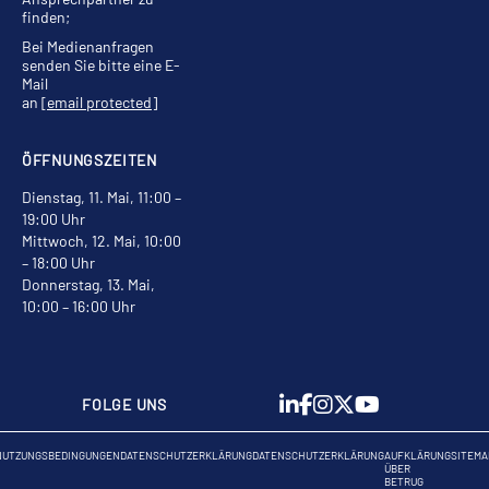
finden;
Bei Medienanfragen
senden Sie bitte eine E-
Mail
an
[email protected]
ÖFFNUNGSZEITEN
Dienstag, 11. Mai, 11:00 –
19:00 Uhr
Mittwoch, 12. Mai, 10:00
– 18:00 Uhr
Donnerstag, 13. Mai,
10:00 – 16:00 Uhr
FOLGE UNS
NUTZUNGSBEDINGUNGEN
DATENSCHUTZERKLÄRUNG
DATENSCHUTZERKLÄRUNG
AUFKLÄRUNG
SITEMA
ÜBER
BETRUG