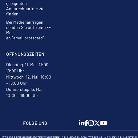
geeigneten
Ansprechpartner zu
finden;
Bei Medienanfragen
senden Sie bitte eine E-
Mail
an
[email protected]
ÖFFNUNGSZEITEN
Dienstag, 11. Mai, 11:00 –
19:00 Uhr
Mittwoch, 12. Mai, 10:00
– 18:00 Uhr
Donnerstag, 13. Mai,
10:00 – 16:00 Uhr
FOLGE UNS
NUTZUNGSBEDINGUNGEN
DATENSCHUTZERKLÄRUNG
DATENSCHUTZERKLÄRUNG
AUFKLÄRUNG
SITEMA