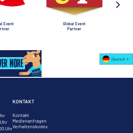
al Event
Global Event
rtner
Partner
Deutsch
KONTAKT
Kontakt
Uhr
Medienanfragen
 Uhr
Verhaltenskodex
:00 Uhr