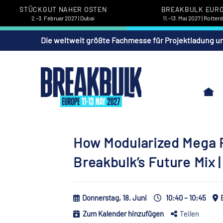
STÜCKGUT NAHER OSTEN
BREAKBULK EUR
2.–3. Februar 2027 | Dubai
11.–13. Mai 2027 | Rotte
Die weltweit größte Fachmesse für Projektladung u
How Modularized Mega P
Breakbulk’s Future Mix
Donnerstag, 18. Juni
10:40 – 10:45
Zum Kalender hinzufügen
Teilen