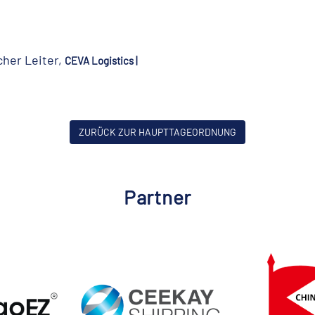
cher Leiter,
CEVA Logistics |
ZURÜCK ZUR HAUPTTAGEORDNUNG
Partner