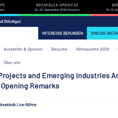
OPE
BREAKBULK AMERICAS
BR
rdam
22.–23. September 2026 | Houston
18.–19. 
nd Stückgut
INTERESSE BEKUNDEN
SIND SIE AN E
Aussteller & Sponsor
Besuche
Höhepunkte 2026
Über uns
rojects and Emerging Industries A
 | Opening Remarks
Breakbulk Live-Bühne