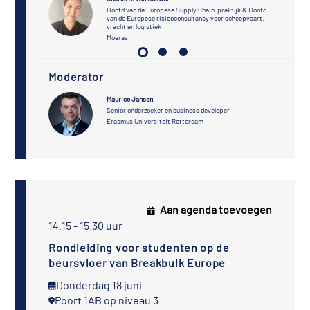
Hoofd van de Europese Supply Chain-praktijk & Hoofd
van de Europese risicoconsultancy voor scheepvaart,
vracht en logistiek
Moeras
Moderator
Maurice Jansen
Senior onderzoeker en business developer
Erasmus Universiteit Rotterdam
Aan agenda toevoegen
14.15 - 15.30 uur
Rondleiding voor studenten op de
beursvloer van Breakbulk Europe
Donderdag 18 juni
Poort 1AB op niveau 3