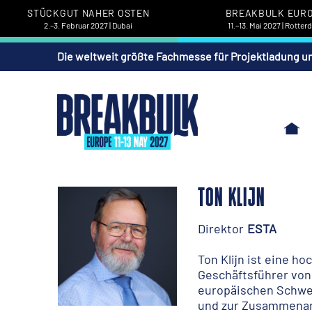
STÜCKGUT NAHER OSTEN
BREAKBULK EUR
2.–3. Februar 2027 | Dubai
11.–13. Mai 2027 | Rotte
Die weltweit größte Fachmesse für Projektladung u
TON KLIJN
Direktor
ESTA
Ton Klijn ist eine h
Geschäftsführer von 
europäischen Schwer
und zur Zusammenarb