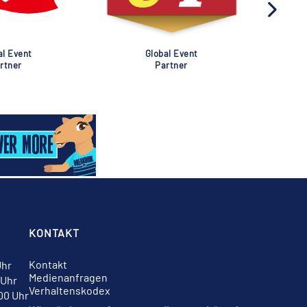
al Event
Global Event
rtner
Partner
KONTAKT
Kontakt
Uhr
Medienanfragen
 Uhr
Verhaltenskodex
:00 Uhr