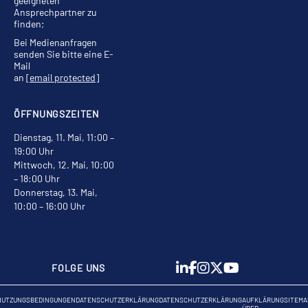
geeigneten
Ansprechpartner zu
finden;
Bei Medienanfragen
senden Sie bitte eine E-
Mail
an
[email protected]
ÖFFNUNGSZEITEN
Dienstag, 11. Mai, 11:00 –
19:00 Uhr
Mittwoch, 12. Mai, 10:00
– 18:00 Uhr
Donnerstag, 13. Mai,
10:00 – 16:00 Uhr
FOLGE UNS
NUTZUNGSBEDINGUNGEN
DATENSCHUTZERKLÄRUNG
DATENSCHUTZERKLÄRUNG
AUFKLÄRUNG
SITEMA
ÜBER