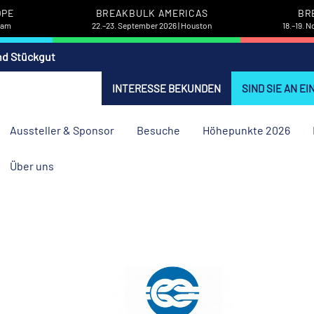
OPE
BREAKBULK AMERICAS
BR
rdam
22.–23. September 2026 | Houston
18.–19. 
nd Stückgut
INTERESSE BEKUNDEN
SIND SIE AN E
Aussteller & Sponsor
Besuche
Höhepunkte 2026
Über uns