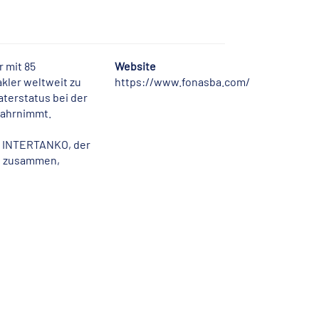
 mit 85
Website
akler weltweit zu
https://www.fonasba.com/
aterstatus bei der
wahrnimmt.
, INTERTANKO, der
rs zusammen,