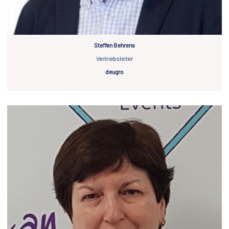
Steffen Behrens
Vertriebsleiter
deugro