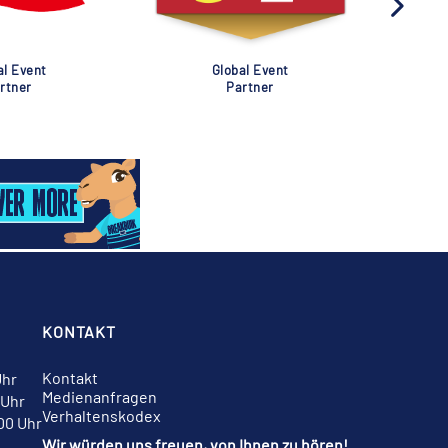
al Event
Global Event
rtner
Partner
KONTAKT
Kontakt
Uhr
Medienanfragen
 Uhr
Verhaltenskodex
:00 Uhr
Wir würden uns freuen, von Ihnen zu hören!