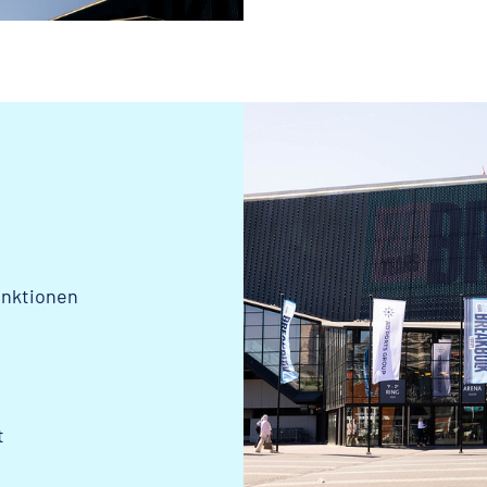
unktionen
t