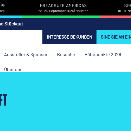
OPE
BREAKBULK AMERICAS
BR
rdam
22.–23. September 2026 | Houston
18.–19. 
nd Stückgut
INTERESSE BEKUNDEN
SIND SIE AN E
Aussteller & Sponsor
Besuche
Höhepunkte 2026
Über uns
FT