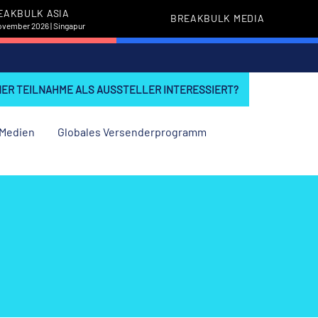
EAKBULK ASIA
BREAKBULK MEDIA
November 2026 | Singapur
INER TEILNAHME ALS AUSSTELLER INTERESSIERT?
Medien
Globales Versenderprogramm