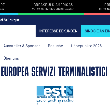
OPE
BREAKBULK AMERICAS
BR
rdam
22.–23. September 2026 | Houston
18.–19. 
nd Stückgut
INTERESSE BEKUNDEN
SIND SIE AN E
Aussteller & Sponsor
Besuche
Höhepunkte 2026
Über uns
 EUROPEA SERVIZI TERMINALISTICI 