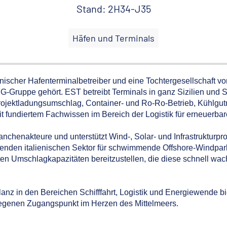
Stand: 2H34-J35
Häfen und Terminals
ienischer Hafenterminalbetreiber und eine Tochtergesellschaft vo
G-Gruppe gehört. EST betreibt Terminals in ganz Sizilien und Sü
Projektladungsumschlag, Container- und Ro-Ro-Betrieb, Kühlg
it fundiertem Fachwissen im Bereich der Logistik für erneuerba
anchenakteure und unterstützt Wind-, Solar- und Infrastrukturpr
ebenden italienischen Sektor für schwimmende Offshore-Windpar
sierten Umschlagkapazitäten bereitzustellen, die diese schnell 
ilanz in den Bereichen Schifffahrt, Logistik und Energiewende b
gelegenen Zugangspunkt im Herzen des Mittelmeers.