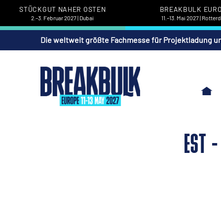
STÜCKGUT NAHER OSTEN
BREAKBULK EUR
2.–3. Februar 2027 | Dubai
11.–13. Mai 2027 | Rotte
Die weltweit größte Fachmesse für Projektladung u
EST -