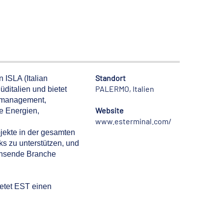
Standort
n ISLA (Italian
PALERMO, Italien
ditalien und bietet
utmanagement,
Website
re Energien,
www.esterminal.com/
ojekte in der gesamten
ks zu unterstützen, und
wachsende Branche
ietet EST einen