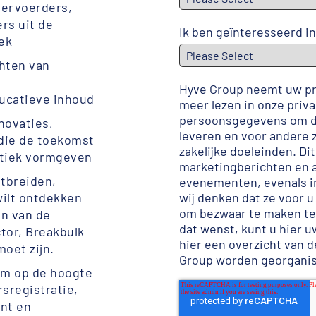
 vervoerders,
rs uit de
Ik ben geïnteresseerd in
lek
chten van
Hyve Group neemt uw pri
ucatieve inhoud
meer lezen in onze
priva
persoonsgegevens om de
novaties,
leveren en voor andere 
die de toekomst
zakelijke doeleinden. Di
stiek vormgeven
marketingberichten en 
itbreiden,
evenementen, evenals in
wilt ontdekken
wij denken dat ze voor u
om bezwaar te maken te
en van de
dat wenst, kunt u
hier 
tor, Breakbulk
hier een overzicht van 
moet zijn.
Group worden georgani
 om op de hoogte
rsregistratie,
nt en