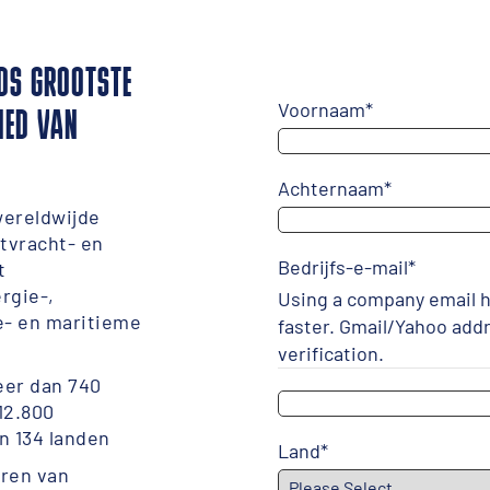
LDS GROOTSTE
Voornaam
*
IED VAN
Achternaam
*
wereldwijde
tvracht- en
Bedrijfs-e-mail
*
t
rgie-,
Using a company email h
e- en maritieme
faster. Gmail/Yahoo add
verification.
eer dan 740
12.800
n 134 landen
Land
*
ren van