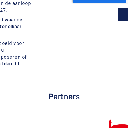
in de aanloop
27.
t waar de
tor elkaar
edoeld voor
 u
xposeren of
ul dan
dit
Partners