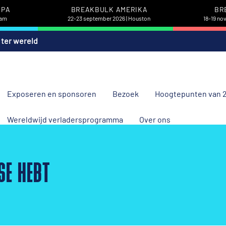
OPA
BREAKBULK AMERIKA
BR
dam
22-23 september 2026 | Houston
18-19 no
 ter wereld
Exposeren en sponsoren
Bezoek
Hoogtepunten van 
Wereldwijd verladersprogramma
Over ons
SE HEBT