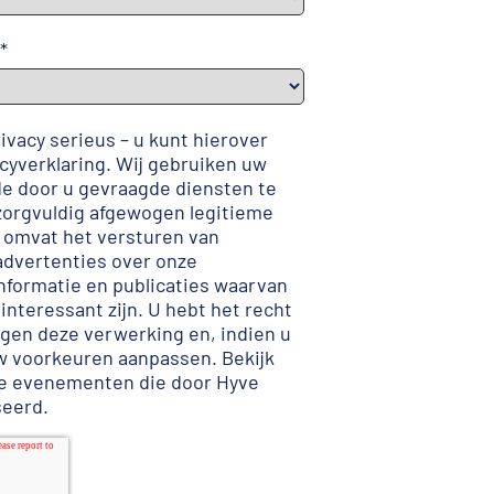
*
vacy serieus – u kunt hierover
cyverklaring
. Wij gebruiken uw
 door u gevraagde diensten te
zorgvuldig afgewogen legitieme
t omvat het versturen van
advertenties over onze
formatie en publicaties waarvan
 interessant zijn. U hebt het recht
gen deze verwerking en, indien u
uw voorkeuren aanpassen
.
Bekijk
de evenementen die door Hyve
seerd
.