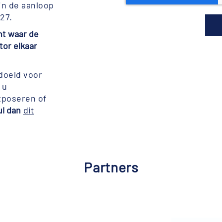
in de aanloop
27.
t waar de
tor elkaar
edoeld voor
 u
xposeren of
ul dan
dit
Partners