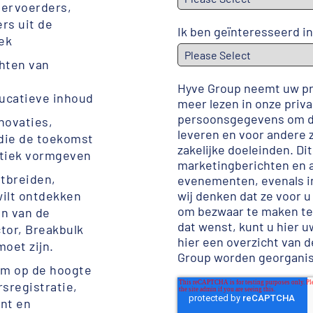
 vervoerders,
rs uit de
Ik ben geïnteresseerd in
lek
chten van
Hyve Group neemt uw pri
ucatieve inhoud
meer lezen in onze
priva
persoonsgegevens om de
novaties,
leveren en voor andere 
die de toekomst
zakelijke doeleinden. Di
stiek vormgeven
marketingberichten en 
itbreiden,
evenementen, evenals in
wilt ontdekken
wij denken dat ze voor u
om bezwaar te maken te
en van de
dat wenst, kunt u
hier 
tor, Breakbulk
hier een overzicht van 
moet zijn.
Group worden georgani
 om op de hoogte
rsregistratie,
nt en