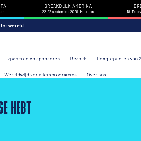
OPA
BREAKBULK AMERIKA
BR
dam
22-23 september 2026 | Houston
18-19 no
 ter wereld
Exposeren en sponsoren
Bezoek
Hoogtepunten van 
Wereldwijd verladersprogramma
Over ons
SE HEBT