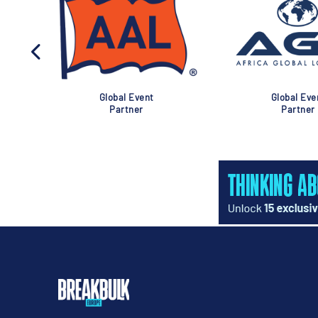
r Global Event
Association
Partner
Partner