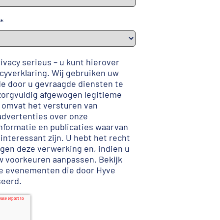
*
vacy serieus – u kunt hierover
cyverklaring
. Wij gebruiken uw
 door u gevraagde diensten te
zorgvuldig afgewogen legitieme
t omvat het versturen van
advertenties over onze
formatie en publicaties waarvan
 interessant zijn. U hebt het recht
gen deze verwerking en, indien u
uw voorkeuren aanpassen
.
Bekijk
de evenementen die door Hyve
seerd
.