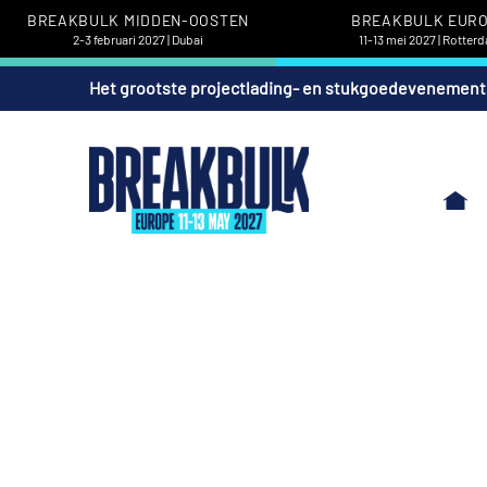
BREAKBULK MIDDEN-OOSTEN
BREAKBULK EUR
2-3 februari 2027 | Dubai
11-13 mei 2027 | Rotter
Het grootste projectlading- en stukgoedevenement