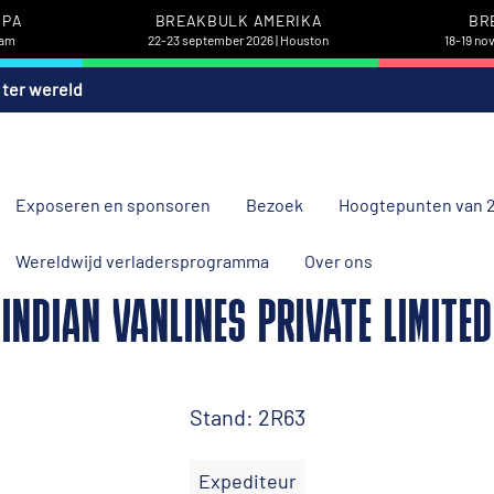
OPA
BREAKBULK AMERIKA
BR
dam
22-23 september 2026 | Houston
18-19 no
 ter wereld
Exposeren en sponsoren
Bezoek
Hoogtepunten van 
Wereldwijd verladersprogramma
Over ons
INDIAN VANLINES PRIVATE LIMITED
Stand: 2R63
Expediteur