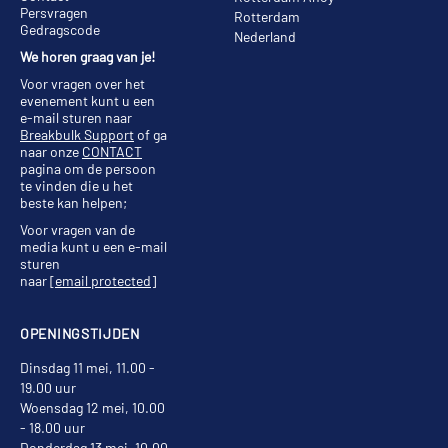
Persvragen
Rotterdam
Gedragscode
Nederland
We horen graag van je!
Voor vragen over het
evenement kunt u een
e-mail sturen naar
Breakbulk Support
of ga
naar onze
CONTACT
pagina om de persoon
te vinden die u het
beste kan helpen;
Voor vragen van de
media kunt u een e-mail
sturen
naar
[email protected]
OPENINGSTIJDEN
Dinsdag 11 mei, 11.00 -
19.00 uur
Woensdag 12 mei, 10.00
- 18.00 uur
Donderdag 13 mei, 10.00