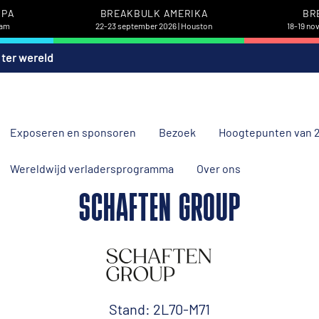
OPA
BREAKBULK AMERIKA
BR
dam
22-23 september 2026 | Houston
18-19 no
 ter wereld
Exposeren en sponsoren
Bezoek
Hoogtepunten van 
Wereldwijd verladersprogramma
Over ons
SCHAFTEN GROUP
Stand: 2L70-M71