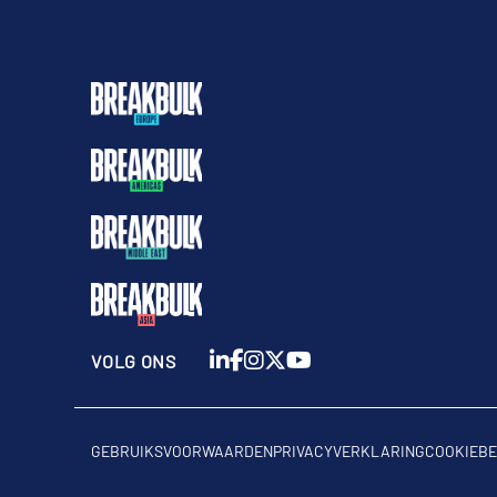
VOLG ONS
GEBRUIKSVOORWAARDEN
PRIVACYVERKLARING
COOKIEBE