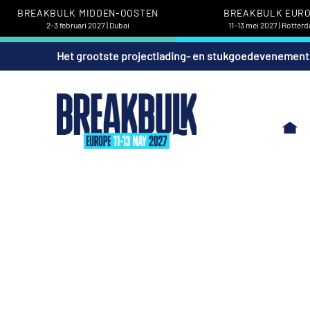
BREAKBULK MIDDEN-OOSTEN
BREAKBULK EUR
2-3 februari 2027 | Dubai
11-13 mei 2027 | Rotter
Het grootste projectlading- en stukgoedevenement