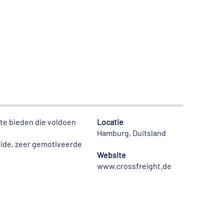
te bieden die voldoen
Locatie
Hamburg, Duitsland
eide, zeer gemotiveerde
Website
www.crossfreight.de