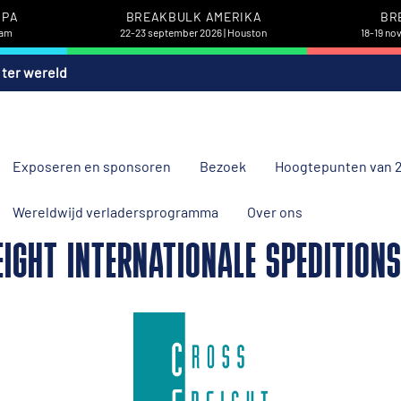
OPA
BREAKBULK AMERIKA
BR
dam
22-23 september 2026 | Houston
18-19 no
 ter wereld
Exposeren en sponsoren
Bezoek
Hoogtepunten van 
Wereldwijd verladersprogramma
Over ons
IGHT INTERNATIONALE SPEDITION