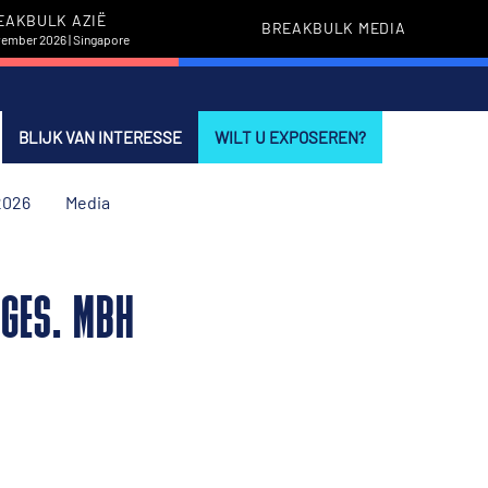
EAKBULK AZIË
BREAKBULK MEDIA
vember 2026 | Singapore
BLIJK VAN INTERESSE
WILT U EXPOSEREN?
2026
Media
SGES. MBH