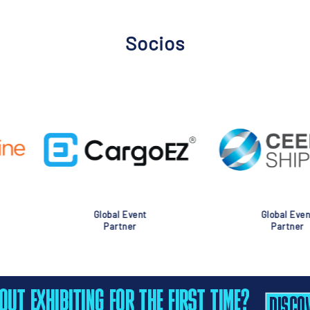
Socios
nt
Global Event
Glob
Partner
Pa