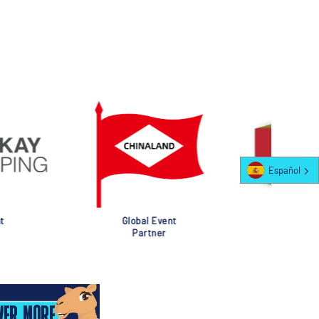
Español
al Event
Global Event
rtner
Partner