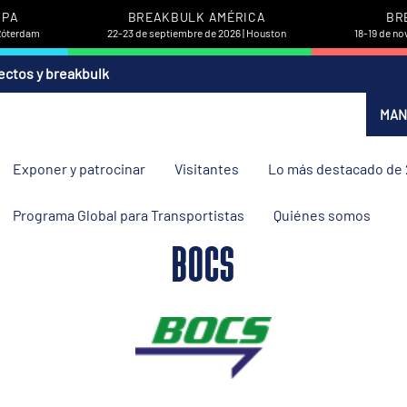
OPA
BREAKBULK AMÉRICA
BR
 Róterdam
22-23 de septiembre de 2026 | Houston
18-19 de no
ectos y breakbulk
MAN
Exponer y patrocinar
Visitantes
Lo más destacado de
Programa Global para Transportistas
Quiénes somos
BOCS