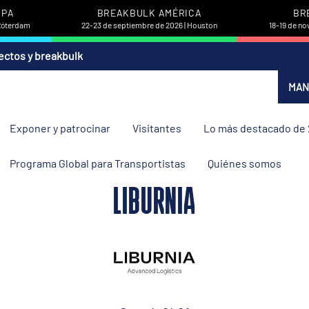
OPA
BREAKBULK AMÉRICA
BR
 Róterdam
22-23 de septiembre de 2026 | Houston
18-19 de no
ectos y breakbulk
MAN
Exponer y patrocinar
Visitantes
Lo más destacado de
Programa Global para Transportistas
Quiénes somos
LIBURNIA