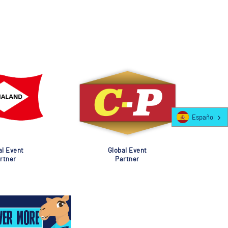
Español
al Event
Global Event
rtner
Partner