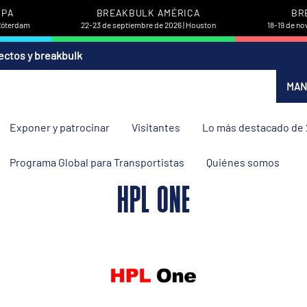
OPA
BREAKBULK AMÉRICA
BR
 Róterdam
22-23 de septiembre de 2026 | Houston
18-19 de no
ectos y breakbulk
MAN
Exponer y patrocinar
Visitantes
Lo más destacado de
Programa Global para Transportistas
Quiénes somos
HPL ONE