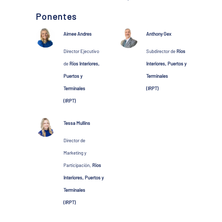
Ponentes
Aimee Andres
Anthony Gex
Director Ejecutivo
Subdirector de
Ríos
de
Ríos Interiores,
Interiores, Puertos y
Puertos y
Terminales
Terminales
(IRPT)
(IRPT)
Tessa Mullins
Director de
Marketing y
Participación,
Ríos
Interiores, Puertos y
Terminales
(IRPT)