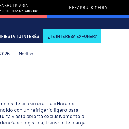
EAKBULK ASIA
BREAKBULK MEDIA
viembre de 2026 | Singapur
IFIESTA TU INTERÉS
¿TE INTERESA EXPONER?
 2026
Medios
icios de su carrera. La «Hora del
ndido con un refrigerio ligero para
atuita y está abierta exclusivamente a
iencia en logística, transporte, carga