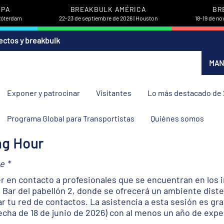
OPA
BREAKBULK AMÉRICA
BR
 Róterdam
22-23 de septiembre de 2026 | Houston
18-19 de no
ectos y breakbulk
MAN
Exponer y patrocinar
Visitantes
Lo más destacado de
Programa Global para Transportistas
Quiénes somos
ng Hour
e *
en contacto a profesionales que se encuentran en los in
 Bar del pabellón 2, donde se ofrecerá un ambiente diste
r tu red de contactos. La asistencia a esta sesión es gr
echa de 18 de junio de 2026) con al menos un año de exper