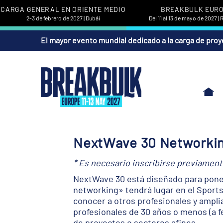
CARGA GENERAL EN ORIENTE MEDIO
BREAKBULK EUR
2-3 de febrero de 2027 | Dubái
Del 11 al 13 de mayo de 2027 |
El mayor evento mundial dedicado a la carga de proy
NextWave 30 Networki
* Es necesario inscribirse previament
NextWave 30 está diseñado para poner 
networking» tendrá lugar en el Sports
conocer a otros profesionales y amplia
profesionales de 30 años o menos (a f
de proyectos o sectores afines.