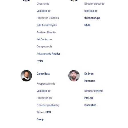
Director de
Director global de
Logística de
logística de
Proyectos Globales
thyssenkrupp
y de Andritz Hydro
Uhde
Austria / Director
del Centro de
Competencia
Aduanera de
Andritz
Hydro
Danny Barz
Dr Sven
Hermann
Responsable de
Logística de
Director general,
Proyectos en
ProLog
Mönchengladbach y
Innovation
Witten,
SMS
Group