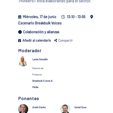
Thinkers» está elaborando para el sector.
Miércoles, 17 de junio
13:10 - 13:55
Escenario Breakbulk Voices
Colaboración y alianzas
Añadir al calendario
Compartir
Moderador
Leslie Meredith
Director de
Producto,
Breakbulk Events &
Media
Ponentes
André Starke
Daniel Duus