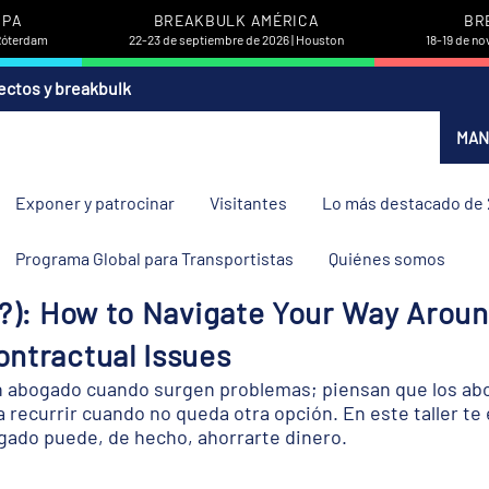
OPA
BREAKBULK AMÉRICA
BR
 Róterdam
22-23 de septiembre de 2026 | Houston
18-19 de no
ectos y breakbulk
MAN
Exponer y patrocinar
Visitantes
Lo más destacado de
Programa Global para Transportistas
Quiénes somos
t?): How to Navigate Your Way Aroun
ontractual Issues
n abogado cuando surgen problemas; piensan que los abo
a recurrir cuando no queda otra opción. En este taller te
ogado puede, de hecho, ahorrarte dinero.