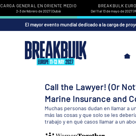
CARGA GENERAL EN ORIENTE MEDIO
BREAKBULK EUR
2-3 de febrero de 2027 | Dubái
Del 11 al 13 de mayo de 2027 |
El mayor evento mundial dedicado a la carga de proy
Call the Lawyer! (Or No
Marine Insurance and C
Muchas personas dudan en llamar a u
más las cosas y que solo se les deberí
trabajo y en qué casos llamar a un ab