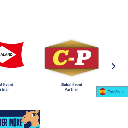
al Event
Global Event
rtner
Partner
Español