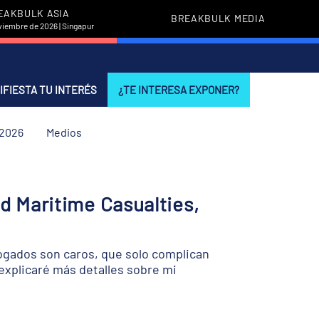
EAKBULK ASIA
BREAKBULK MEDIA
viembre de 2026 | Singapur
IFIESTA TU INTERÉS
¿TE INTERESA EXPONER?
 2026
Medios
d Maritime Casualties,
gados son caros, que solo complican
 explicaré más detalles sobre mi