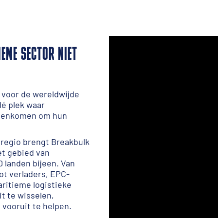
IEME SECTOR NIET
t voor de wereldwijde
dé plek waar
samenkomen om hun
e regio brengt Breakbulk
et gebied van
0 landen bijeen. Van
ot verladers, EPC-
aritieme logistieke
t te wisselen,
vooruit te helpen.