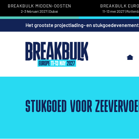
BREAKBULK MIDDEN-OOSTEN
BREAKBULK EUR
2-3 februari 2027 | Dubai
11-13 mei 2027 | Rotter
Het grootste projectlading- en stukgoedevenement
STUKGOED VOOR ZEEVERVOE