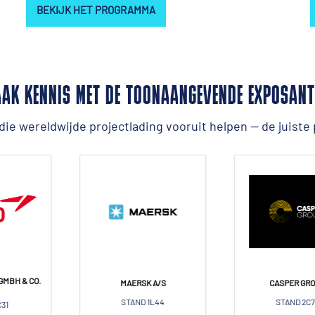
BEKIJK HET PROGRAMMA
AK KENNIS MET DE TOONAANGEVENDE EXPOSANT
ie wereldwijde projectlading vooruit helpen — de juiste 
ING GMBH & CO.
BLUE WATER SHIPPING
CMA 
KG
STAND 2B60-C61
STAND
D 1B31