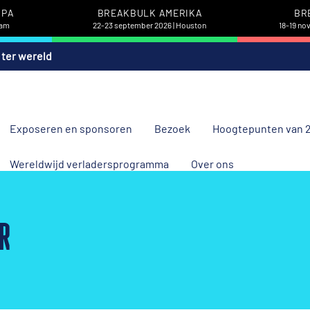
OPA
BREAKBULK AMERIKA
BR
dam
22-23 september 2026 | Houston
18-19 no
 ter wereld
Exposeren en sponsoren
Bezoek
Hoogtepunten van 
Wereldwijd verladersprogramma
Over ons
R