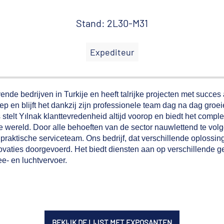
Stand: 2L30-M31
Expediteur
ende bedrijven in Turkije en heeft talrijke projecten met succes
p en blijft het dankzij zijn professionele team dag na dag groe
telt Yılnak klanttevredenheid altijd voorop en biedt het compl
 wereld. Door alle behoeften van de sector nauwlettend te vol
raktische serviceteam. Ons bedrijf, dat verschillende oplossin
nnovaties doorgevoerd. Het biedt diensten aan op verschillende 
ee- en luchtvervoer.
BEKIJK DE LIJST MET EXPOSANTEN