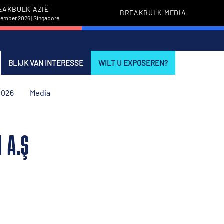
EAKBULK AZIË
BREAKBULK MEDIA
vember 2026 | Singapore
BLIJK VAN INTERESSE
WILT U EXPOSEREN?
2026
Media
I A.Ş