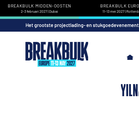
BREAKBULK MIDDEN-OOSTEN
BREAKBULK EUR
2-3 februari 2027 | Dubai
11-13 mei 2027 | Rotter
Het grootste projectlading- en stukgoedevenement
YILN