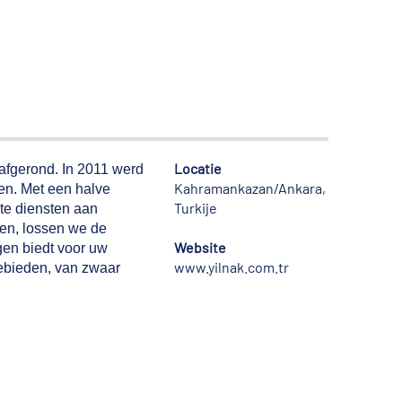
Locatie
 afgerond. In 2011 werd
Kahramankazan/Ankara,
ien. Met een halve
Turkije
ete diensten aan
gen, lossen we de
Website
gen biedt voor uw
www.yilnak.com.tr
gebieden, van zwaar