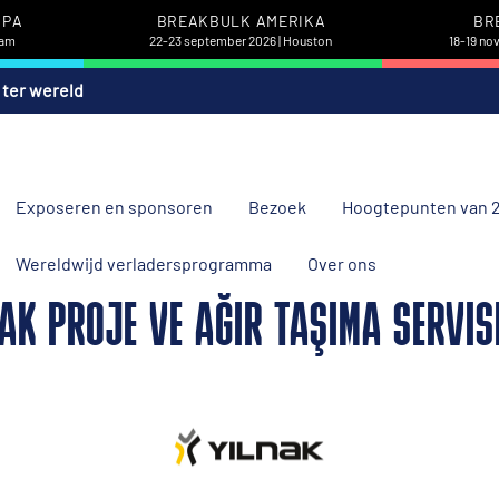
OPA
BREAKBULK AMERIKA
BR
dam
22-23 september 2026 | Houston
18-19 no
 ter wereld
Exposeren en sponsoren
Bezoek
Hoogtepunten van 
Wereldwijd verladersprogramma
Over ons
AK PROJE VE AĞIR TAŞIMA SERVIS