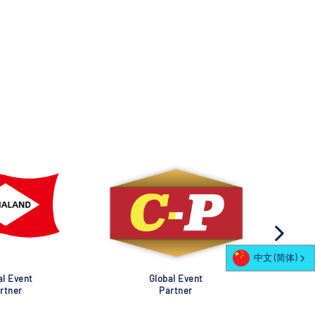
中文 (简体)
al Event
Global Event
rtner
Partner