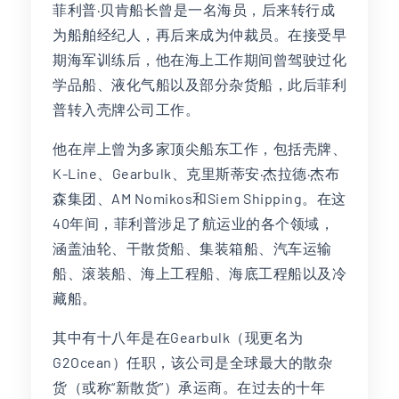
菲利普·贝肯船长曾是一名海员，后来转行成
为船舶经纪人，再后来成为仲裁员。在接受早
期海军训练后，他在海上工作期间曾驾驶过化
学品船、液化气船以及部分杂货船，此后菲利
普转入壳牌公司工作。
他在岸上曾为多家顶尖船东工作，包括壳牌、
K-Line、Gearbulk、克里斯蒂安·杰拉德·杰布
森集团、AM Nomikos和Siem Shipping。在这
40年间，菲利普涉足了航运业的各个领域，
涵盖油轮、干散货船、集装箱船、汽车运输
船、滚装船、海上工程船、海底工程船以及冷
藏船。
其中有十八年是在Gearbulk（现更名为
G2Ocean）任职，该公司是全球最大的散杂
货（或称“新散货”）承运商。在过去的十年