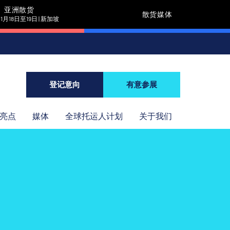
亚洲散货
散货媒体
11月18日至19日 | 新加坡
登记意向
有意参展
年亮点
媒体
全球托运人计划
关于我们