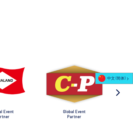
中文 (简体)
al Event
Global Event
rtner
Partner