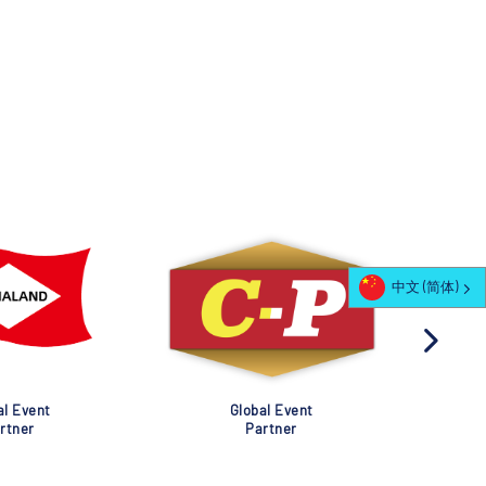
中文 (简体)
al Event
Global Event
rtner
Partner