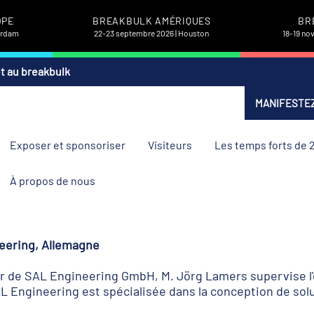
OPE
BREAKBULK AMÉRIQUES
BR
terdam
22-23 septembre 2026 | Houston
18-19 no
et au breakbulk
MANIFESTEZ
Exposer et sponsoriser
Visiteurs
Les temps forts de 
À propos de nous
eering, Allemagne
r de SAL Engineering GmbH, M. Jörg Lamers supervise l'
L Engineering est spécialisée dans la conception de sol