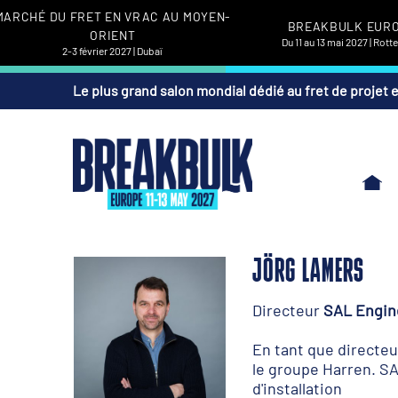
MARCHÉ DU FRET EN VRAC AU MOYEN-
BREAKBULK EUR
ORIENT
Du 11 au 13 mai 2027 | Rot
2-3 février 2027 | Dubaï
Le plus grand salon mondial dédié au fret de projet 
JÖRG LAMERS
Directeur
SAL Engin
En tant que directeu
le groupe Harren. SA
d'installation