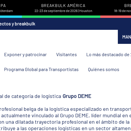
OPA
BREAKBULK AMÉRICA
BR
 Róterdam
22-23 de septiembre de 2026 | Houston
18-19 de no
ectos y breakbulk
MAN
Exponer y patrocinar
Visitantes
Lo más destacado de
Programa Global para Transportistas
Quiénes somos
l de categoría de logística
Grupo DEME
ofesional belga de la logística especializado en transpor
 actualmente vinculado al Grupo DEME, líder mundial en 
n una dilatada trayectoria profesional en el ámbito de la 
ribuye a las operaciones logísticas en un sector altame