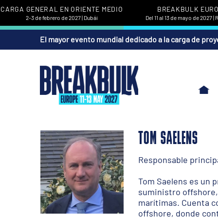
CARGA GENERAL EN ORIENTE MEDIO
BREAKBULK EUR
2-3 de febrero de 2027 | Dubái
Del 11 al 13 de mayo de 2027 |
El mayor evento mundial dedicado a la carga de proy
TOM SAELENS
Responsable principa
Tom Saelens es un pr
suministro offshore,
marítimas. Cuenta co
offshore, donde cont