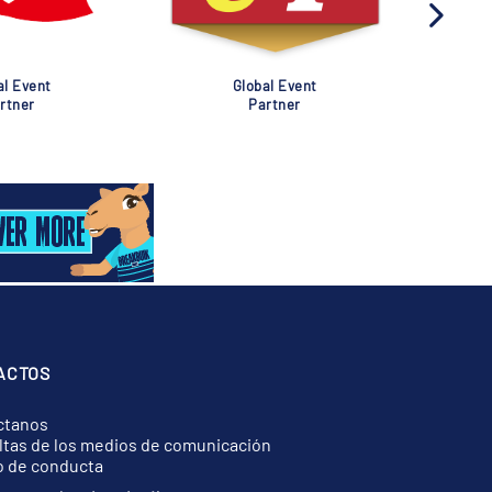
al Event
Global Event
rtner
Partner
ACTOS
ctanos
tas de los medios de comunicación
o de conducta