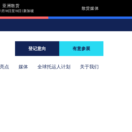
亚洲散货
散货媒体
11月18日至19日 | 新加坡
登记意向
有意参展
年亮点
媒体
全球托运人计划
关于我们