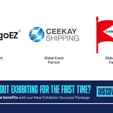
nt
Global Event
Glob
Partner
Pa