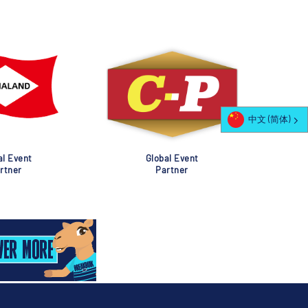
中文 (简体)
al Event
Global Event
rtner
Partner